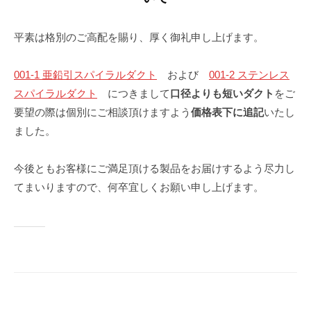
r
平素は格別のご高配を賜り、厚く御礼申し上げます。
001-1 亜鉛引スパイラルダクト
および
001-2 ステンレス
スパイラルダクト
につきまして
口径よりも短いダクト
をご
要望の際は個別にご相談頂けますよう
価格表下に追記
いたし
ました。
今後ともお客様にご満足頂ける製品をお届けするよう尽力し
てまいりますので、何卒宜しくお願い申し上げます。