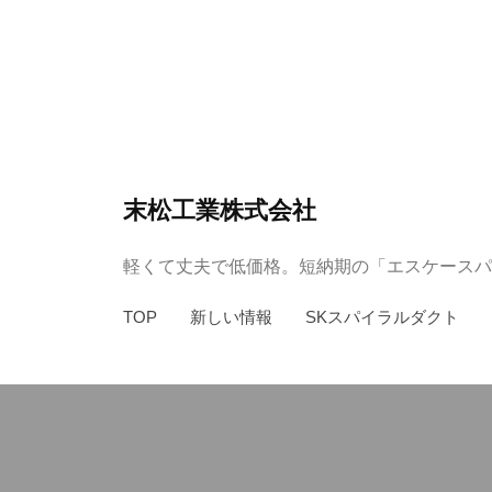
コ
ン
テ
ン
ツ
へ
末松工業株式会社
ス
キ
軽くて丈夫で低価格。短納期の「エスケースパ
ッ
プ
TOP
新しい情報
SKスパイラルダクト