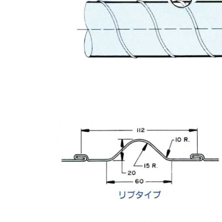
ク
ト
2024
年
9
月
19
日
by
suematsu-
master