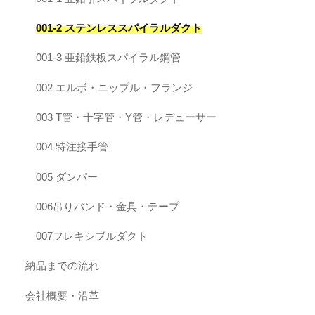
001-2 ステンレススパイラルダクト
001-3 亜鉛鉄板スパイラル鋼管
002 エルボ・ニップル・フランジ
003 T管・十字管・Y管・レデューサー
004 特注接手管
005 ダンパー
006吊りバンド・金具・テープ
007フレキシブルダクト
納品までの流れ
会社概要・沿革